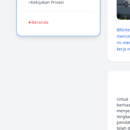
Kebijakan Privasi
Beranda
BRInte
mencet
ini m
kerja 
Untuk 
berhas
menyel
lengka
pendaf
telah 