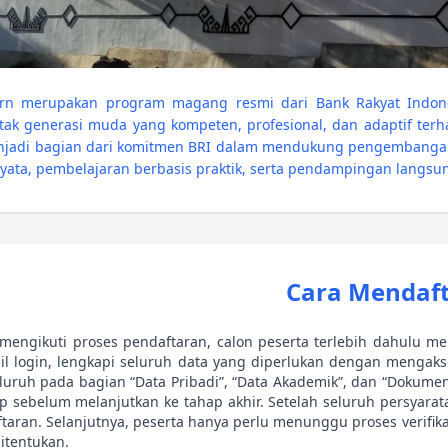
rn merupakan program magang resmi dari Bank Rakyat Indones
ak generasi muda yang kompeten, profesional, dan adaptif ter
enjadi bagian dari komitmen BRI dalam mendukung pengembanga
nyata, pembelajaran berbasis praktik, serta pendampingan langsu
Cara Mendaf
mengikuti proses pendaftaran, calon peserta terlebih dahulu m
il login, lengkapi seluruh data yang diperlukan dengan mengakse
uruh pada bagian “Data Pribadi”, “Data Akademik”, dan “Dokumen”
p sebelum melanjutkan ke tahap akhir. Setelah seluruh persyara
taran. Selanjutnya, peserta hanya perlu menunggu proses verifik
ditentukan.